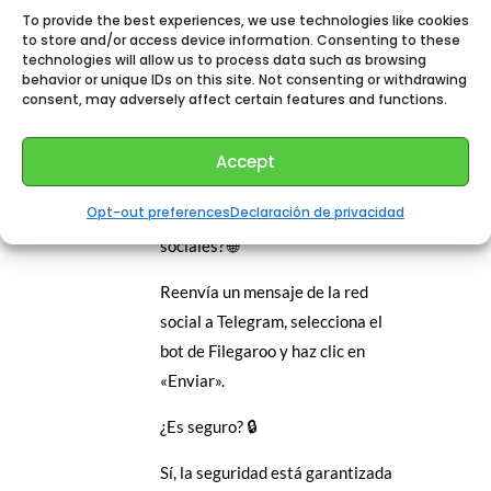
la aplicación? 🧭
To provide the best experiences, we use technologies like cookies
to store and/or access device information. Consenting to these
technologies will allow us to process data such as browsing
Usa el icono de la casa para
behavior or unique IDs on this site. Not consenting or withdrawing
volver al inicio.
consent, may adversely affect certain features and functions.
Usa el botón de flecha para
Accept
volver atrás.
Opt-out preferences
Declaración de privacidad
¿Cómo guardar desde redes
sociales? 🌐
Reenvía un mensaje de la red
social a Telegram, selecciona el
bot de Filegaroo y haz clic en
«Enviar».
¿Es seguro? 🔒
Sí, la seguridad está garantizada