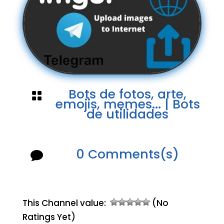
Bots de fotos, arte,

emojis, memes...
|
Bots
de utilidades
0 Comments(s)

This Channel value:
(No
Ratings Yet)