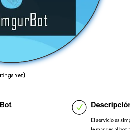
tings Yet)
 Bot
Descripció
N
El servicio es sim
le mandes al bot 