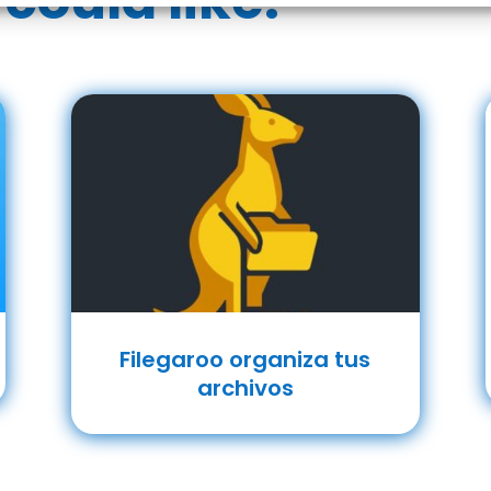
could like:
Filegaroo organiza tus
archivos