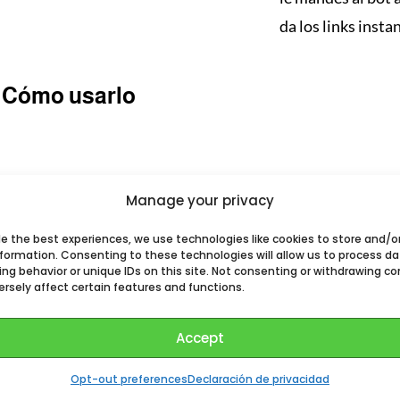
da los links inst
Cómo usarlo
Manage your privacy
de the best experiences, we use technologies like cookies to store and/o
nformation. Consenting to these technologies will allow us to process d
ng behavior or unique IDs on this site. Not consenting or withdrawing co
Añade este Bot a tu Telegram
rsely affect certain features and functions.
Accept
Opt-out preferences
Declaración de privacidad