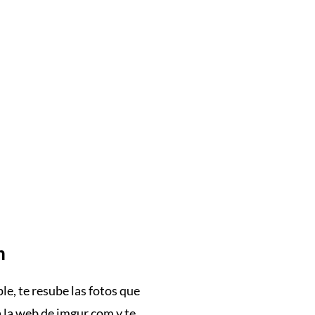
n
ple, te resube las fotos que
a la web de imgur.com y te