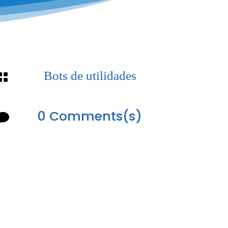
Bots de utilidades

0 Comments(s)
