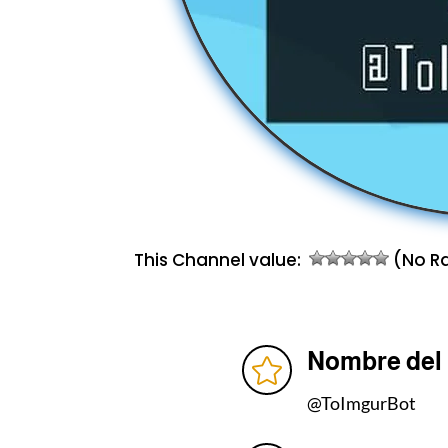
This Channel value:
(No Ra
Nombre del

@ToImgurBot