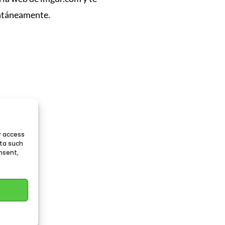
antáneamente.
r access
ata such
nsent,