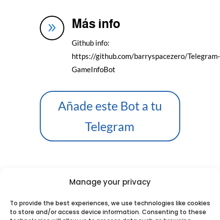
Más info
9
Github info:
https://github.com/barryspacezero/Telegram-
GameInfoBot
Añade este Bot a tu
Telegram
Manage your privacy
Perhaps You could like:
To provide the best experiences, we use technologies like cookies
to store and/or access device information. Consenting to these