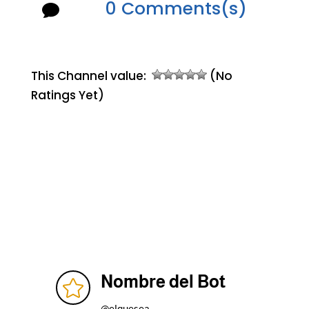
0 Comments(s)

This Channel value:
(No
Ratings Yet)
Nombre del Bot

@elquesea