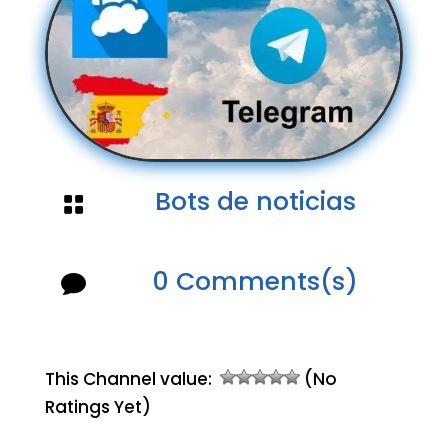
Bots de noticias

0 Comments(s)

This Channel value:
(No
Ratings Yet)