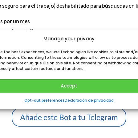
 seguro para el trabajo) deshabilitado para búsquedas en l
ns por un mes
kens durante 3 meses
Manage your privacy
e tokens durante 6 meses
de tokens por un año
de the best experiences, we use technologies like cookies to store and/o
nformation. Consenting to these technologies will allow us to process d
ng behavior or unique IDs on this site. Not consenting or withdrawing co
sto:
rsely affect certain features and functions.
cteres en inglés
tokens = 1 solicitud para 4 imágenes (según el modelo)
Accept
reditan por un período de tiempo. Las fichas no utilizadas
Opt-out preferences
Declaración de privacidad
Añade este Bot a tu Telegram