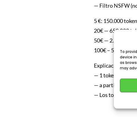
— Filtro NSFW (no
5 €: 150.000 toke
20€ — 650.000 to
50€ — 2.000.000 d
100€ – 5.000.000 
To provi
device i
as browsi
Explicación del co
may adve
— 1 token ~ 4 cara
— a partir de 500 
— Los tokens se ac