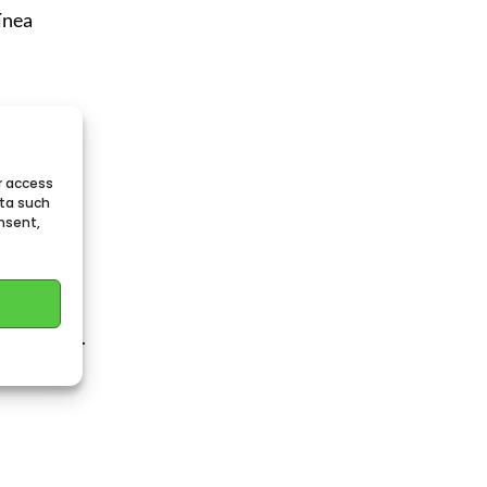
ínea
r access
ata such
nsent,
 se queman.