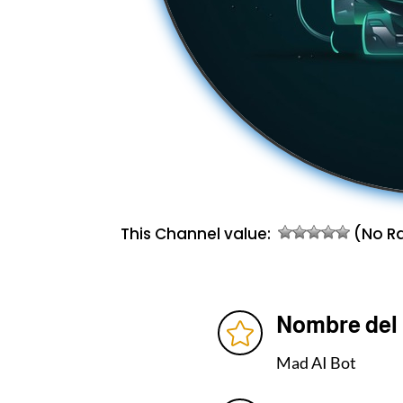
This Channel value:
(No Ra
Nombre del

Mad AI Bot