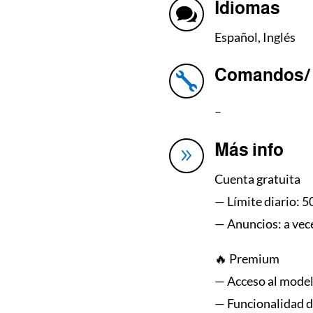
Idiomas

Español, Inglés
Comandos/ 

–
Más info
9
Cuenta gratuita
— Límite diario: 5
— Anuncios: a vec
🔥 Premium
— Acceso al mode
— Funcionalidad d