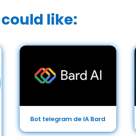
could like:
Bot telegram de IA Bard