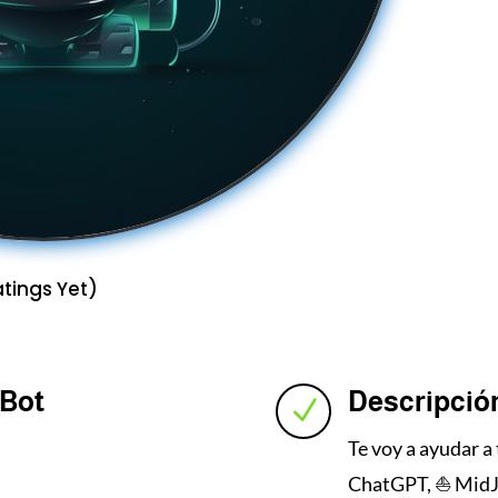
tings Yet)
 Bot
Descripció
N
Te voy a ayudar a
ChatGPT, ⛵️ MidJ