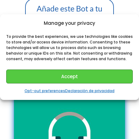
Añade este Bot a tu
Telegram
Manage your privacy
To provide the best experiences, we use technologies like cookies
to store and/or access device information. Consenting to these
technologies will allow us to process data such as browsing
behavior or unique IDs on this site. Not consenting or withdrawing
Perhaps You could like:
consent, may adversely affect certain features and functions.
Accept
Opt-out preferences
Declaración de privacidad