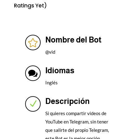
Ratings Yet)
Nombre del Bot

@vid
Idiomas

Inglés
Descripción
N
Si quieres compartir videos de
YouTube en Telegram, sin tener
que salirte del propio Telegram,
este Bot es la mejor opción.