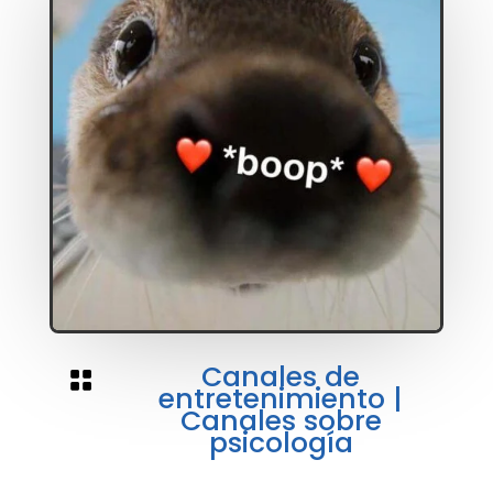
Canales de

entretenimiento
|
Canales sobre
psicología