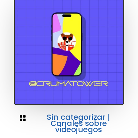
Sin categorizar
|

Canales sobre
videojuegos