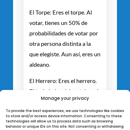
El Torpe: Eres el torpe. Al
votar, tienes un 50% de
probabilidades de votar por
otra persona distinta a la
que elegiste. Aun así, eres un
aldeano.
El Herrero: Eres el herrero.
El trabajador del metal en el
Manage your privacy
pueblo. Tienes una pequeña
To provide the best experiences, we use technologies like cookies
cantidad de polvo de plata,
to store and/or access device information. Consenting to these
technologies will allow us to process data such as browsing
suficiente para prevenir el
behavior or unique IDs on this site. Not consenting or withdrawing