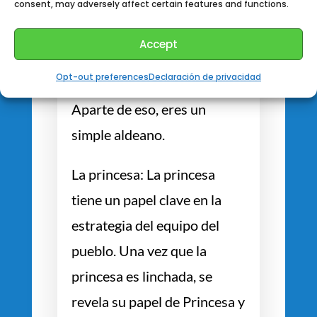
consent, may adversely affect certain features and functions.
ataque de los hombres lobo
durante una noche. Durante
Accept
el día, podrás elegir si deseas
Opt-out preferences
Declaración de privacidad
esparcirla por el pueblo.
Aparte de eso, eres un
simple aldeano.
La princesa: La princesa
tiene un papel clave en la
estrategia del equipo del
pueblo. Una vez que la
princesa es linchada, se
revela su papel de Princesa y