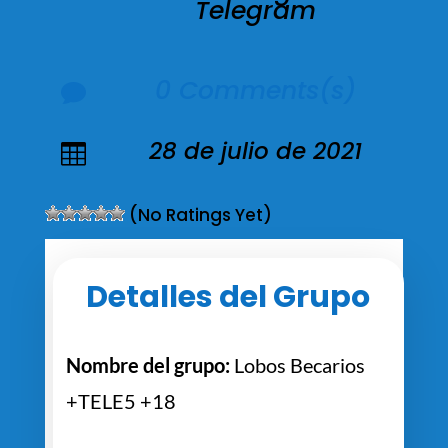
Telegram
0 Comments(s)

28 de julio de 2021

(No Ratings Yet)
Detalles del Grupo
Nombre del grupo:
Lobos Becarios
+TELE5 +18