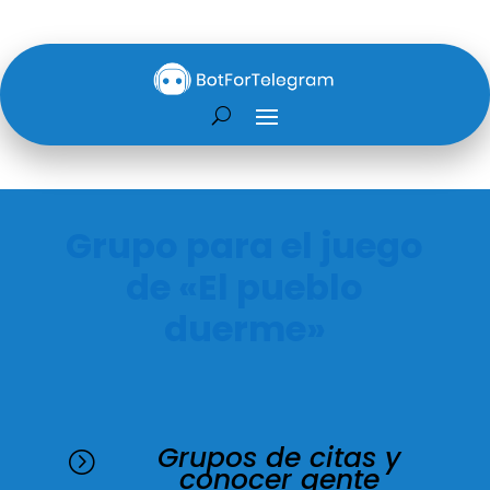
Grupo para el juego
de «El pueblo
duerme»
Grupos de citas y
=
conocer gente