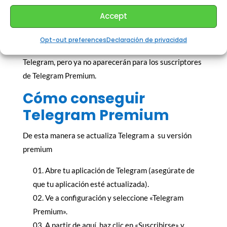
En algunos países, los mensajes patrocinados o
Accept
anuncios se muestran en canales públicos. Estos
anuncios minimalistas y comprometidos con la
Opt-out preferences
Declaración de privacidad
privacidad ayudan a respaldar los costos operativos de
Telegram, pero ya no aparecerán para los suscriptores
de Telegram Premium.
Cómo conseguir
Telegram Premium
De esta manera se actualiza Telegram a su versión
premium
Abre tu aplicación de Telegram (asegúrate de
que tu aplicación esté actualizada).
Ve a configuración y seleccione «Telegram
Premium».
A partir de aquí, haz clic en «Suscribirse» y