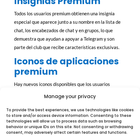
Insignias Premium
Todos los usuarios premium obtienen una insignia
especial que aparece junto a su nombre en la lista de
chat, los encabezados de chat y en grupos, lo que
demuestra que ayudan a apoyar a Telegram y son
parte del club que recibe características exclusivas.
Iconos de aplicaciones
premium
Hay nuevos iconos disponibles que los usuarios
premium pueden agregar a su pantalla de inicio para
Manage your privacy
que coincida mejor con su personalidad o fondo de
pantalla. Elije entre una estrella premium, un cielo
To provide the best experiences, we use technologies like cookies
to store and/or access device information. Consenting to these
nocturno o un turboavión.
technologies will allow us to process data such as browsing
behavior or unique IDs on this site. Not consenting or withdrawing
Sin anuncios
consent, may adversely affect certain features and functions.