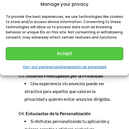
descargas más rápidas pueden ser una ventaja
Manage your privacy
significativa.
To provide the best experiences, we use technologies like cookies
to store and/or access device information. Consenting to these
Uso Empresarial y Profesional
technologies will allow us to process data such as browsing
Para empresas y profesionales que dependen
behavior or unique IDs on this site. Not consenting or withdrawing
consent, may adversely affect certain features and functions.
de Telegram para la comunicación, las funciones
avanzadas de gestión de chats, la conversión de
Accept
voz a texto y los límites aumentados de canales
pueden mejorar la eficiencia y la organización.
Opt-out preferences
Declaración de privacidad
Usuarios Preocupados por la Privacidad
Una experiencia sin anuncios puede ser
atractiva para aquellos que valoran la
privacidad y quieren evitar anuncios dirigidos.
Entusiastas de la Personalización
Si disfrutas personalizando tu aplicación y
quieres acceder a stickers exclusivos,