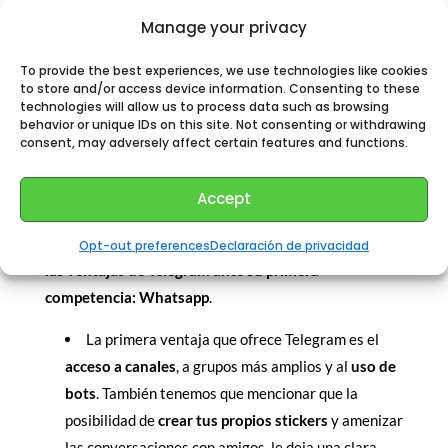
una
tienda de stickers
muy amplia y variada. Además
Manage your privacy
permite que el usuario
cree sus propios stickers
, y
To provide the best experiences, we use technologies like cookies
esto sin duda llama la atención de una gran cantidad de
to store and/or access device information. Consenting to these
usuarios, aunque ahora Whatsapp también ha
technologies will allow us to process data such as browsing
behavior or unique IDs on this site. Not consenting or withdrawing
implementado el uso de ellos.
consent, may adversely affect certain features and functions.
Ventajas de Telegram
Accept
Las ventajas entre una aplicación de mensajería y otra
están claras. Ahora bien, llegó el momento de resaltar
Opt-out preferences
Declaración de privacidad
las ventajas de Telegram ante su primera
competencia: Whatsapp
.
La primera ventaja que ofrece Telegram es el
acceso a canales
, a grupos más amplios y al
uso de
bots
. También tenemos que mencionar que la
posibilidad de
crear tus propios stickers
y amenizar
las conversaciones con amigos, le deja una clara